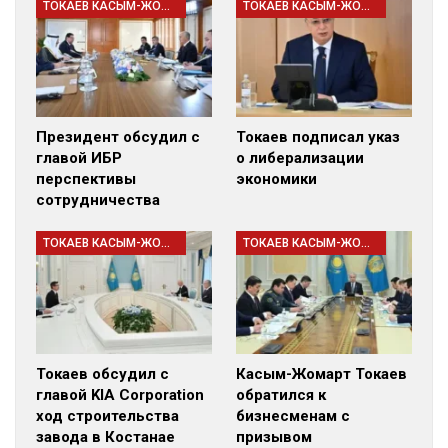
ТОКАЕВ КАСЫМ-ЖОМАРТ
ТОКАЕВ КАСЫМ-ЖОМАРТ
Президент обсудил с
Токаев подписал указ
главой ИБР
о либерализации
перспективы
экономики
сотрудничества
ТОКАЕВ КАСЫМ-ЖОМАРТ
ТОКАЕВ КАСЫМ-ЖОМАРТ
Токаев обсудил с
Касым-Жомарт Токаев
главой KIA Corporation
обратился к
ход строительства
бизнесменам с
завода в Костанае
призывом