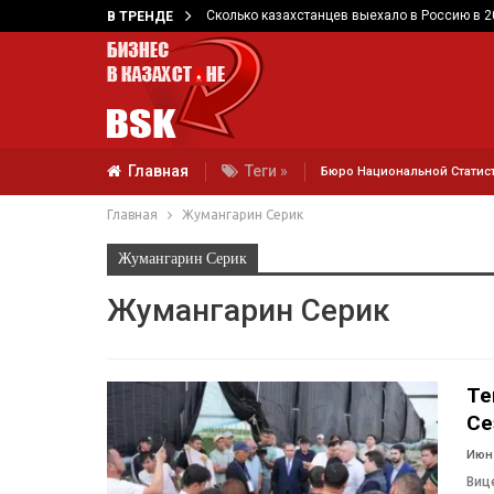
Сколько казахстанцев выехало в Россию в 2
В ТРЕНДЕ
Главная
Теги »
Бюро Национальной Статис
Главная
Жумангарин Серик
Жумангарин Серик
Жумангарин Серик
Те
Се
Июн 
Виц