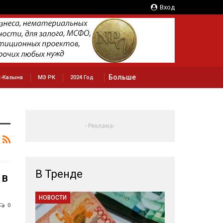
Вход
Больше
к-Казына
МЭ РК
2024 Год
- Реклама-
В Тренде
 В
НОВОСТИ
0