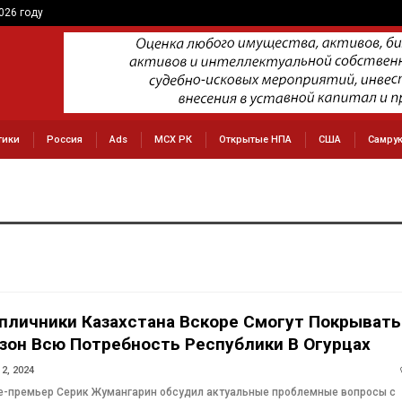
026 году
тики
Россия
Ads
МСХ РК
Открытые НПА
США
Самру
пличники Казахстана Вскоре Смогут Покрывать
зон Всю Потребность Республики В Огурцах
2, 2024
е-премьер Серик Жумангарин обсудил актуальные проблемные вопросы с