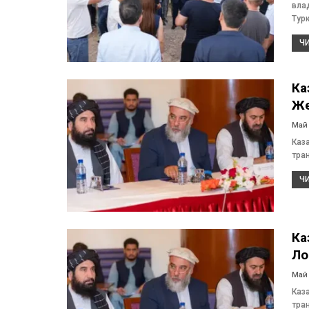
вла
Тур
ЧИ
Ка
Же
Май 
Каз
тра
ЧИ
Ка
Ло
Май 
Каз
тра