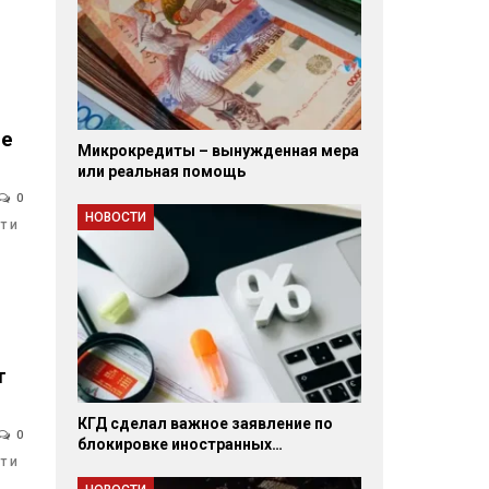
ве
Микрокредиты – вынужденная мера
или реальная помощь
0
НОВОСТИ
т и
т
КГД сделал важное заявление по
0
блокировке иностранных…
т и