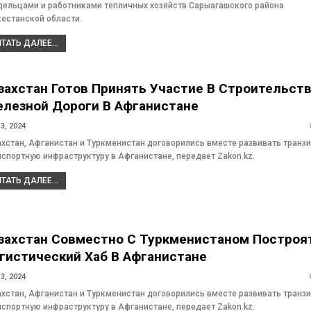
дельцами и работниками тепличных хозяйств Сарыагашского района
кестанской области.
ТАТЬ ДАЛЕЕ...
захстан Готов Принять Участие В Строительст
лезной Дороги В Афганистане
3, 2024
ахстан, Афганистан и Туркменистан договорились вместе развивать транзи
нспортную инфраструктуру в Афганистане, передает Zakon.kz.
ТАТЬ ДАЛЕЕ...
захстан Совместно С Туркменистаном Построя
гистический Хаб В Афганистане
3, 2024
ахстан, Афганистан и Туркменистан договорились вместе развивать транзи
нспортную инфраструктуру в Афганистане, передает Zakon.kz.