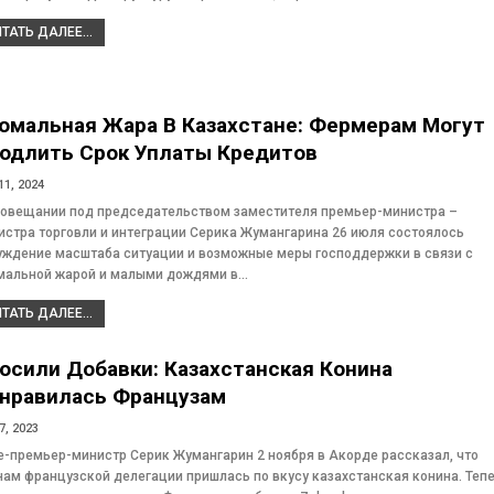
ТАТЬ ДАЛЕЕ...
омальная Жара В Казахстане: Фермерам Могут
одлить Срок Уплаты Кредитов
11, 2024
совещании под председательством заместителя премьер-министра –
истра торговли и интеграции Серика Жумангарина 26 июля состоялось
уждение масштаба ситуации и возможные меры господдержки в связи с
мальной жарой и малыми дождями в…
ТАТЬ ДАЛЕЕ...
осили Добавки: Казахстанская Конина
нравилась Французам
7, 2023
е-премьер-министр Серик Жумангарин 2 ноября в Акорде рассказал, что
нам французской делегации пришлась по вкусу казахстанская конина. Теп