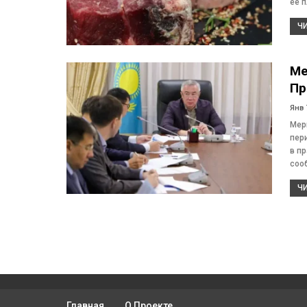
ее 
ЧИ
Ме
Пр
Янв 
Мер
пер
в п
соо
ЧИ
Главная
О Проекте