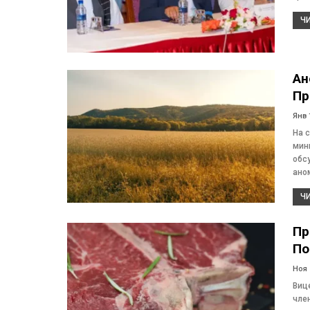
ЧИ
Ан
Пр
Янв 
На 
мин
обс
ано
ЧИ
Пр
По
Ноя 
Виц
чле