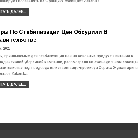
планируют поставлять во Францию, сообщает Zakon.kz.
ТАТЬ ДАЛЕЕ...
ры По Стабилизации Цен Обсудили В
авительстве
7, 2023
ы, принимаемые для стабилизации цен на основные продукты питания в
иод активной уборочной кампании, рассмотрели на еженедельном совеща
равительстве под председательством вице-премьера Серика Жумангарина
бщает Zakon.kz.
ТАТЬ ДАЛЕЕ...