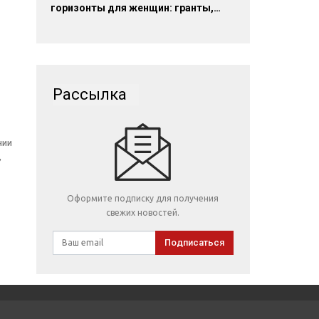
горизонты для женщин: гранты,…
Рассылка
нии
,
Оформите подписку для получения
свежих новостей.
Подписаться