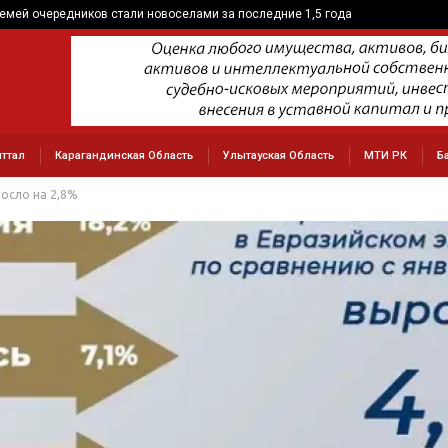
семей очередников стали новоселами за последние 1,5 года
ттал
Карагандинская Область
Улытауская Область
МТИ РК
Б
осло на 2,8%