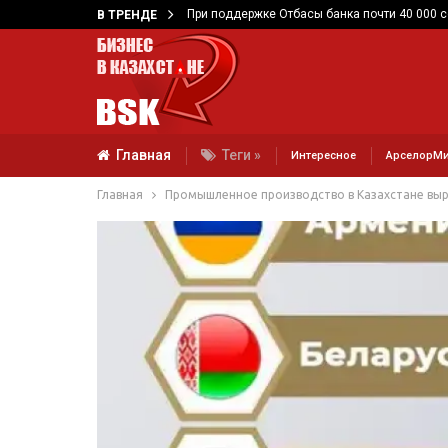
При поддержке Отбасы банка почти 40 000 
В ТРЕНДЕ
Главная
Теги »
Интересное
АрселорМи
Главная
Промышленное производство в Казахстане выр