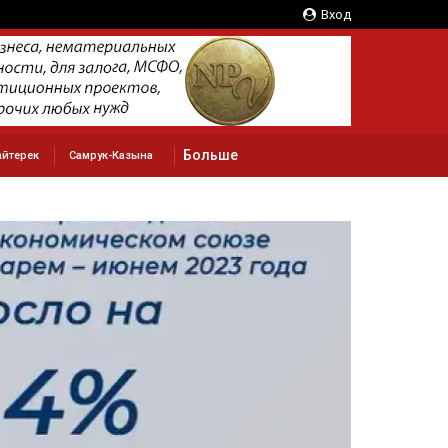
Вход
Больше
айтерек
Самрук-Казына