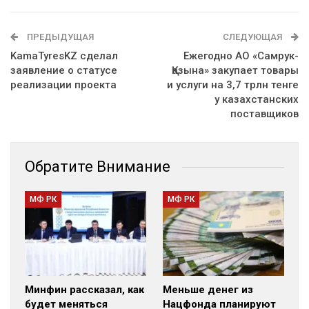
ПРЕДЫДУЩАЯ
СЛЕДУЮЩАЯ
KamaTyresKZ сделал
Ежегодно АО «Самрук-
заявление о статусе
Қазына» закупает товары
реализации проекта
и услуги на 3,7 трлн тенге
у казахстанских
поставщиков
Обратите Внимание
МФ РК
МФ РК
Минфин рассказал, как
Меньше денег из
будет меняться
Нацфонда планируют