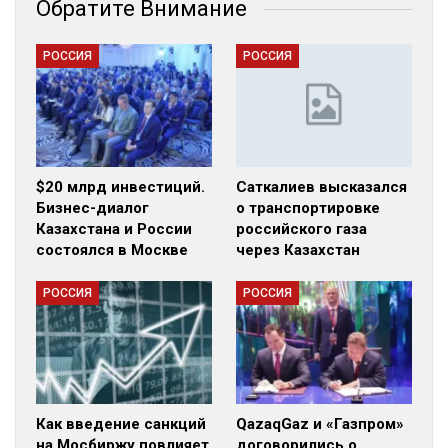
Обратите Внимание
РОССИЯ
РОССИЯ
$20 млрд инвестиций.
Саткалиев высказался
Бизнес-диалог
о транспортировке
Казахстана и России
российского газа
состоялся в Москве
через Казахстан
РОССИЯ
РОССИЯ
Как введение санкций
QazaqGaz и «Газпром»
на Мосбиржу повлияет
договорились о