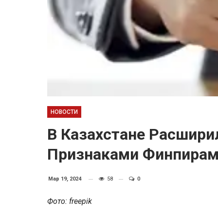
НОВОСТИ
В Казахстане Расшири
Признаками Финпира
Мар 19, 2024
58
0
Фото: freepik