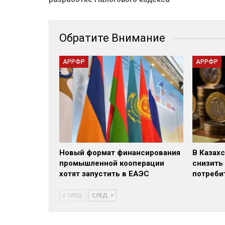
Обратите Внимание
АРРФР
АРРФР
Новый формат финансирования
В Казах
промышленной кооперации
снизить
хотят запустить в ЕАЭС
потреби
ПРЕД.
СЛЕД.