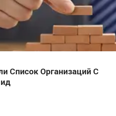
ли Список Организаций С
мид