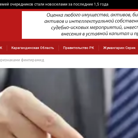
семей очередников стали новоселами за последние 1,5 года
РК
Карагандинская Область
Правительство РК
Жумангарин Серик
 признаками финпирамид