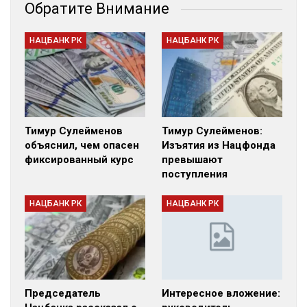
Обратите Внимание
НАЦБАНК РК
НАЦБАНК РК
Тимур Сулейменов
Тимур Сулейменов:
объяснил, чем опасен
Изъятия из Нацфонда
фиксированный курс
превышают
поступления
НАЦБАНК РК
НАЦБАНК РК
Председатель
Интересное вложение: