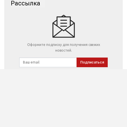
Рассылка
Оформите подписку для получения свежих
новостей.
Подписаться
Главная
О Проекте
© 2008-2026 - BSK. Все права защищены.
reklama@bsk.kz
|
editor@bsk.kz
|
webmaster@bsk.kz