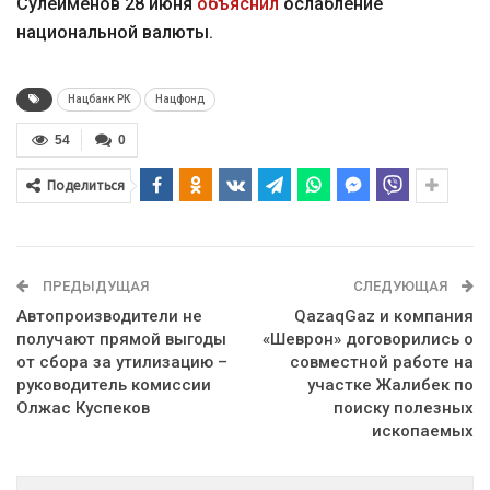
Сулейменов 28 июня
объяснил
ослабление
национальной валюты.
Нацбанк РК
Нацфонд
54
0
Поделиться
ПРЕДЫДУЩАЯ
СЛЕДУЮЩАЯ
Автопроизводители не
QazaqGaz и компания
получают прямой выгоды
«Шеврон» договорились о
от сбора за утилизацию –
совместной работе на
руководитель комиссии
участке Жалибек по
Олжас Куспеков
поиску полезных
ископаемых