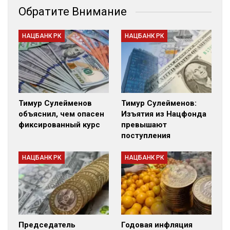
Обратите Внимание
НАЦБАНК РК
НАЦБАНК РК
Тимур Сулейменов
Тимур Сулейменов:
объяснил, чем опасен
Изъятия из Нацфонда
фиксированный курс
превышают
поступления
НАЦБАНК РК
НАЦБАНК РК
Председатель
Годовая инфляция