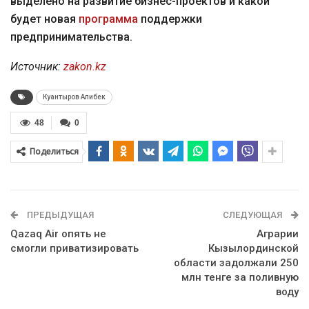
выделено на развитие бизнес-проектов и какой
будет новая
программа
поддержки
предпринимательства.
Источник:
zakon.kz
Куантыров Алибек
48
0
Поделиться
ПРЕДЫДУЩАЯ
СЛЕДУЮЩАЯ
Qazaq Air опять не
Аграрии
смогли приватизировать
Кызылординской
области задолжали 250
млн тенге за поливную
воду