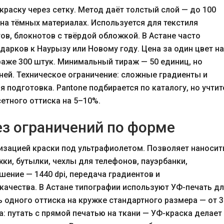
краску через сетку. Метод даёт толстый слой — до 100
на тёмных материалах. Используется для текстиля
тов, блокнотов с твёрдой обложкой. В Астане часто
арков к Наурызу или Новому году. Цена за один цвет на
ираже 300 штук. Минимальный тираж — 50 единиц, но
ней. Техническое ограничение: сложные градиенты и
 подготовка. Pantone подбирается по каталогу, но учтит
сетного оттиска на 5–10%.
ез ограничений по форме
ризацией краски под ультрафиолетом. Позволяет наносит
ки, бутылки, чехлы для телефонов, пауэрбанки,
ение — 1440 dpi, передача градиентов и
качества. В Астане типографии используют УФ-печать д
ь одного оттиска на кружке стандартного размера — от 
а: путать с прямой печатью на ткани — УФ-краска делает