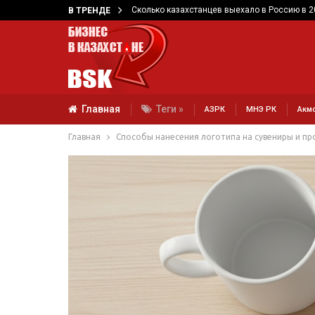
Сколько казахстанцев выехало в Россию в 2
В ТРЕНДЕ
Главная
Теги »
АЗРК
МНЭ РК
Акм
Главная
Способы нанесения логотипа на сувениры и п