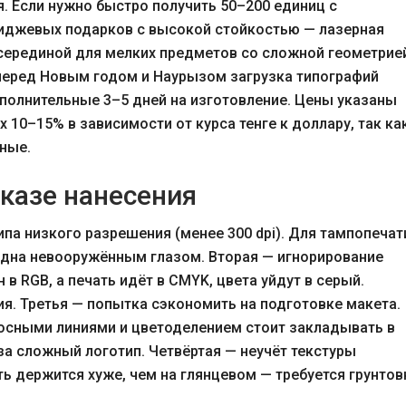
. Если нужно быстро получить 50–200 единиц с
миджевых подарков с высокой стойкостью — лазерная
 серединой для мелких предметов со сложной геометрие
 перед Новым годом и Наурызом загрузка типографий
ополнительные 3–5 дней на изготовление. Цены указаны
х 10–15% в зависимости от курса тенге к доллару, так ка
ные.
казе нанесения
па низкого разрешения (менее 300 dpi). Для тампопечат
идна невооружённым глазом. Вторая — игнорирование
 в RGB, а печать идёт в CMYK, цвета уйдут в серый.
я. Третья — попытка сэкономить на подготовке макета.
носными линиями и цветоделением стоит закладывать в
 за сложный логотип. Четвёртая — неучёт текстуры
ь держится хуже, чем на глянцевом — требуется грунтов