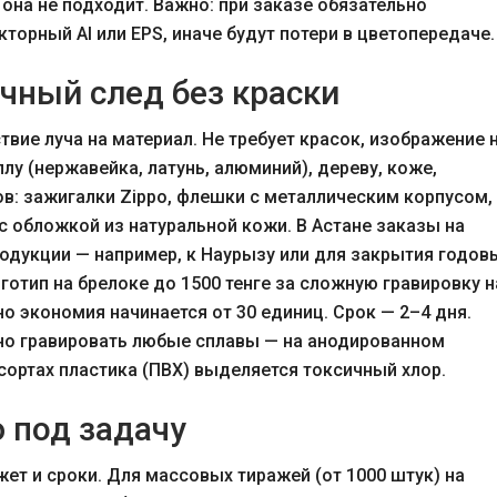
 она не подходит. Важно: при заказе обязательно
торный AI или EPS, иначе будут потери в цветопередаче.
ечный след без краски
вие луча на материал. Не требует красок, изображение 
ллу (нержавейка, латунь, алюминий), дереву, коже,
ов: зажигалки Zippo, флешки с металлическим корпусом,
с обложкой из натуральной кожи. В Астане заказы на
одукции — например, к Наурызу или для закрытия годов
оготип на брелоке до 1500 тенге за сложную гравировку н
но экономия начинается от 30 единиц. Срок — 2–4 дня.
но гравировать любые сплавы — на анодированном
сортах пластика (ПВХ) выделяется токсичный хлор.
 под задачу
ет и сроки. Для массовых тиражей (от 1000 штук) на