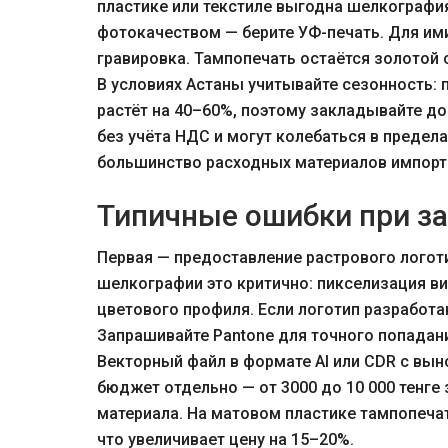
пластике или текстиле выгодна шелкография
фотокачеством — берите УФ-печать. Для и
гравировка. Тампопечать остаётся золотой
В условиях Астаны учитывайте сезонность:
растёт на 40–60%, поэтому закладывайте д
без учёта НДС и могут колебаться в предела
большинство расходных материалов импорт
Типичные ошибки при за
Первая — предоставление растрового логоти
шелкографии это критично: пикселизация в
цветового профиля. Если логотип разработан
Запрашивайте Pantone для точного попадани
Векторный файл в формате AI или CDR с вы
бюджет отдельно — от 3000 до 10 000 тенге
материала. На матовом пластике тампопечат
что увеличивает цену на 15–20%.