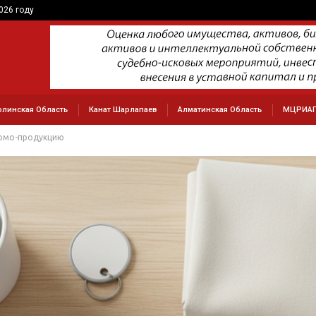
026 году
олинская Область
Канат Шарлапаев
Алматинская Область
МЦРИА
ромо-продукцию