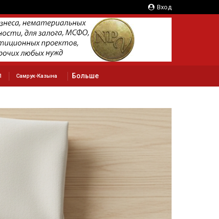
Вход
Больше
П
Самрук-Казына