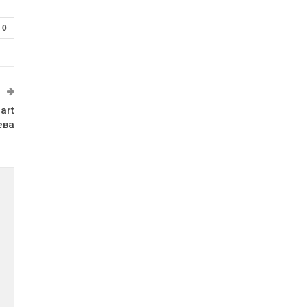
0
art
ева