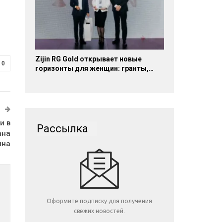
Zijin RG Gold открывает новые
0
горизонты для женщин: гранты,…
и в
Рассылка
ана
ина
Оформите подписку для получения
свежих новостей.