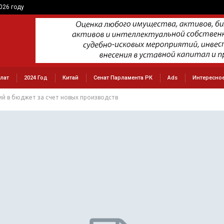
026 году
лат
2024 Год
Китай
Сенат Парламента РК
Ads
Интересно
й в бюджет за счет новых производств