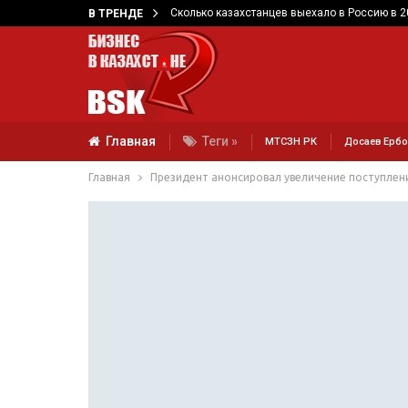
Сколько казахстанцев выехало в Россию в 2
В ТРЕНДЕ
Главная
Теги »
МТСЗН РК
Досаев Ербо
Главная
Президент анонсировал увеличение поступлени