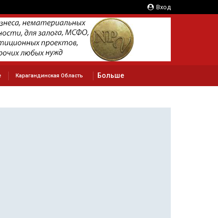
Вход
Больше
е
Карагандинская Область