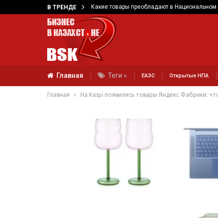
Какие товары преобладают в Национальном 
В ТРЕНДЕ
Главная
Теги »
ЕАЭС
Открытые НПА
Главная
На Kaspi появились товары Яндекс Фабрики: чт