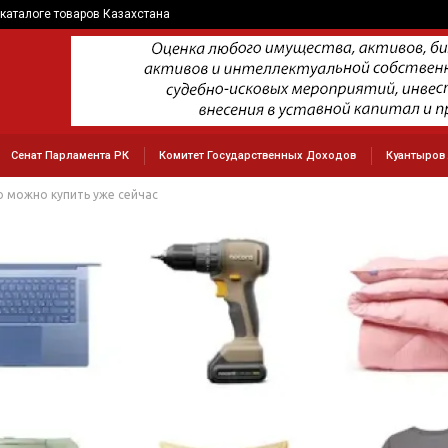
каталоге товаров Казахстана
Сенат Парламента РК
Комитет Государственных Доходов
Куантыров
о можно купить уже сейчас