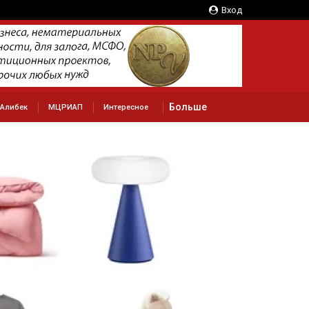
Вход
Больше
 Алибек
МЦРИАП
Интересное