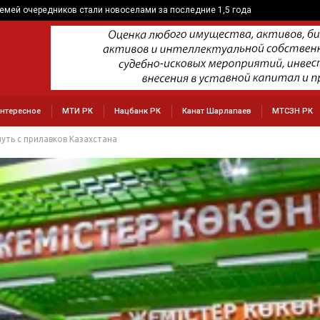
семей очередников стали новоселами за последние 1,5 года
нтересное
МТИ РК
Нацбанк РК
Канат Шарлапаев
МТСЗН РК
ть с прилавков Казахстана