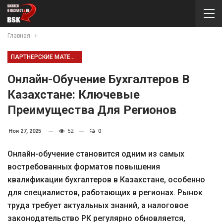
Главная
ПАРТНЕРСКИЕ МАТЕРИАЛЫ
Онлайн-Обучение Бухгалтеров В
Казахстане: Ключевые
Преимущества Для Регионов
Ноя 27, 2025
52
0
Онлайн-обучение становится одним из самых
востребованных форматов повышения
квалификации бухгалтеров в Казахстане, особенно
для специалистов, работающих в регионах. Рынок
труда требует актуальных знаний, а налоговое
законодательство РК регулярно обновляется,