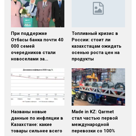
При поддержке
Топливный кризис в
Отбасы банка почти 40
России: стоит ли
000 семей
казахстацам ожидать
очередников стали
осенью роста цен на
новоселами за…
продукты
Названы новые
Made in KZ: Qarmet
данные по инфляции в
стал частью первой
Казахстане: какие
международной
товары сильнее всего
перевозки со 100%