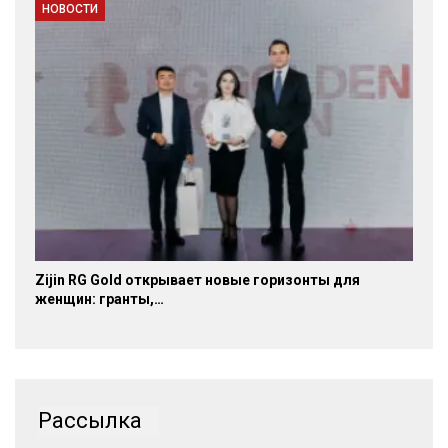
НОВОСТИ
Zijin RG Gold открывает новые горизонты для
женщин: гранты,…
Рассылка