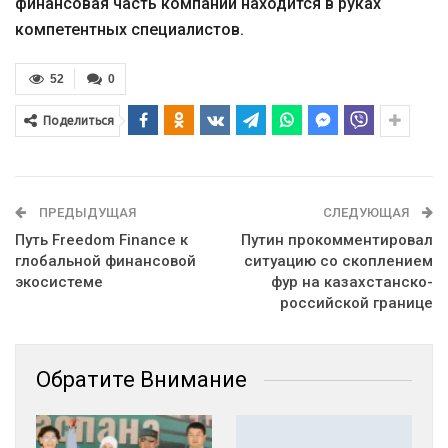
финансовая часть компании находится в руках
компетентных специалистов.
52
0
Поделиться
ПРЕДЫДУЩАЯ
СЛЕДУЮЩАЯ
Путь Freedom Finance к
Путин прокомментировал
глобальной финансовой
ситуацию со скоплением
экосистеме
фур на казахстанско-
российской границе
Обратите Внимание