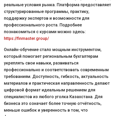
реальные условия рынка. Платформа предоставляет
структурированные программы, практику,
поддержку экспертов и возможности для
профессионального роста. Подробнее
познакомиться с курсами можно здесь:
https://finmaster.group/
Онлайн-обучение стало мощным инструментом,
который помогает региональным бухгалтерам
укреплять свои навыки, развиваться
профессионально и соответствовать современным
требованиям. Доступность, гибкость, актуальность
материалов и практическая направленность делают
цифровой формат идеальным решением для
специалистов из любого уголка Казахстана. Для
бизнеса это означает более точную отчётность,
меньше ошибок и уверенность в том, что