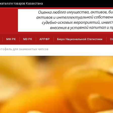
каталоге товаров Казахстана
МФ РК
МЭ РК
АРРФР
Бюро Национальной Статистики
О
ртофель для знаменитых чипсов