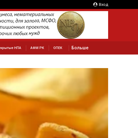
Вход
Больше
ткрытые НПА
АФМ РК
ОПЕК