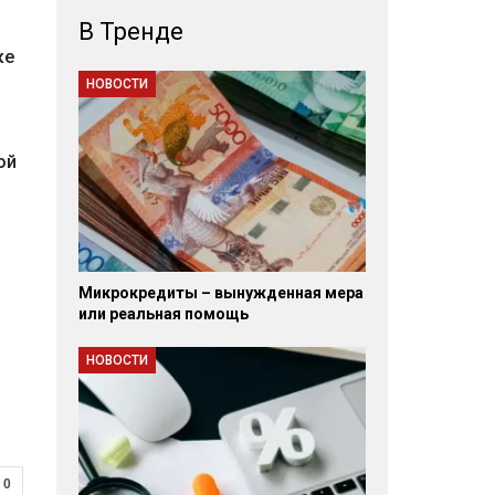
В Тренде
ке
НОВОСТИ
ой
Микрокредиты – вынужденная мера
или реальная помощь
НОВОСТИ
0