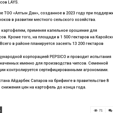
сов LAYS.
ие ТОО «Алтын Дан», созданное в 2023 году при поддерж
роков в развитии местного сельского хозяйства.
и картофелем, применяя капельное орошение для
в. Кроме того, на площади в 1 500 гектаров на Каройск
сего в районе планируется засеять 13 200 гектаров
дународной корпорацией PEPSICO и проводит испытания
наченных именно для производства чипсов. Семенной
кции контролируется сертифицированными агрономами.
стана Айдарбек Сапаров на брифинге в правительстве 8
ь снижения цен на картофель до конца года.
71