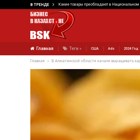
Какие товары преобладают в Национальном 
В ТРЕНДЕ
Главная
Теги »
США
Ads
2024 Год
Главная
В Алматинской области начали выращивать ка