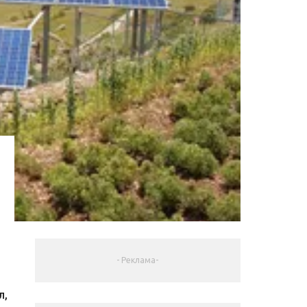
- Реклама-
л,