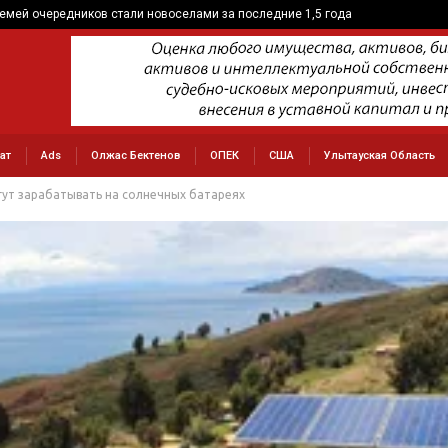
семей очередников стали новоселами за последние 1,5 года
ат
Ads
Олжас Бектенов
ОПЕК
США
Улытауская Область
гут зарабатывать на солнечных батареях