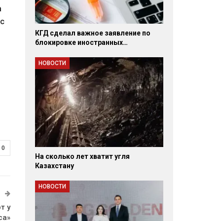
а
 с
КГД сделал важное заявление по
блокировке иностранных…
НОВОСТИ
0
На сколько лет хватит угля
Казахстану
НОВОСТИ
т у
са»