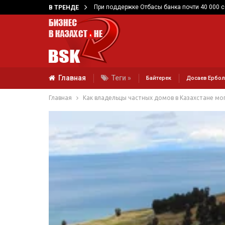
При поддержке Отбасы банка почти 40 000 
В ТРЕНДЕ
Главная
Теги »
Байтерек
Досаев Ербол
Главная
Как владельцы частных домов в Казахстане мо