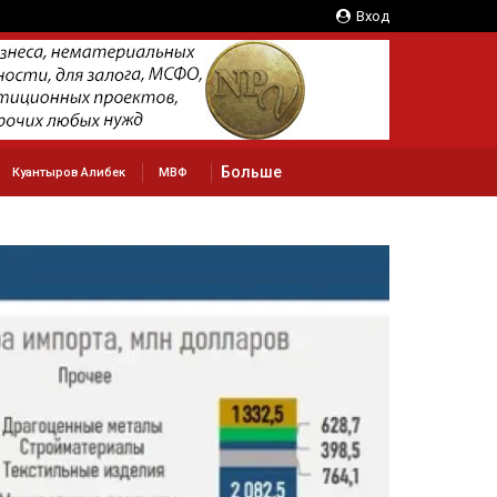
Вход
Больше
Куантыров Алибек
МВФ