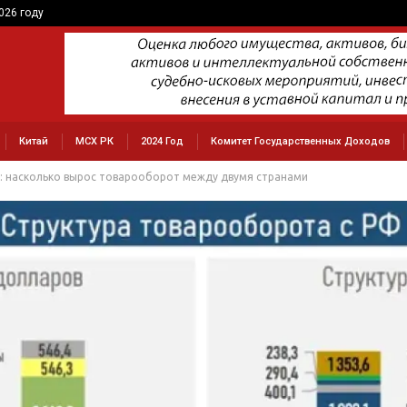
026 году
Китай
МСХ РК
2024 Год
Комитет Государственных Доходов
е: насколько вырос товарооборот между двумя странами