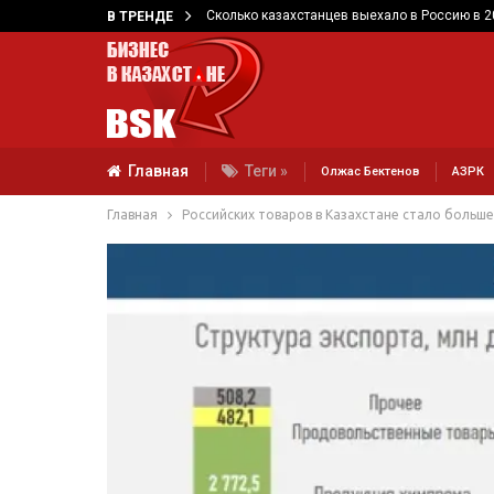
Сколько казахстанцев выехало в Россию в 2
В ТРЕНДЕ
Главная
Теги »
Олжас Бектенов
АЗРК
Главная
Российских товаров в Казахстане стало больш