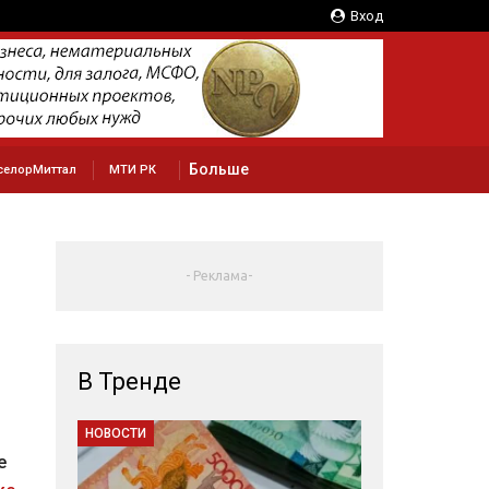
Вход
Больше
селорМиттал
МТИ РК
- Реклама-
В Тренде
НОВОСТИ
е