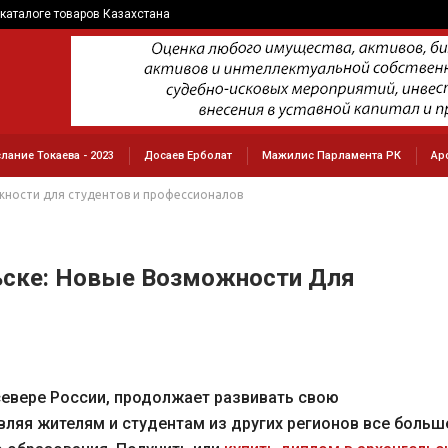
каталоге товаров Казахстана
лание Токаева - 2023
Досаев Ерболат
Мажилис Парламента РК
Ар
жности для студентов и профессионалов
ьске: Новые Возможности Для
севере России, продолжает развивать свою
вляя жителям и студентам из других регионов все больш