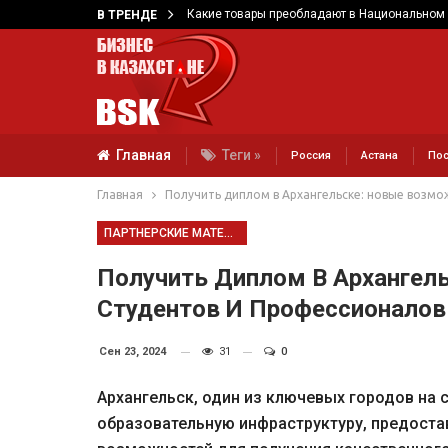
Какие товары преобладают в Национальном 
В ТРЕНДЕ
Главная
Теги »
Россия
Астана
Пос
Главная
Получить диплом в Архангельске: новые возмо
ПАРТНЕРСКИЕ МАТЕРИАЛЫ
Получить Диплом В Архангел
Студентов И Профессионалов
Сен 23, 2024
31
0
Архангельск, один из ключевых городов на 
образовательную инфраструктуру, предоста