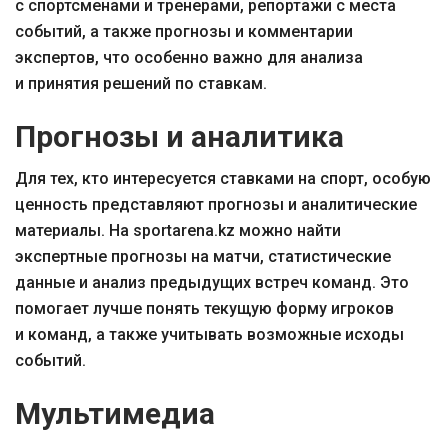
с спортсменами и тренерами, репортажи с места
событий, а также прогнозы и комментарии
экспертов, что особенно важно для анализа
и принятия решений по ставкам.
Прогнозы и аналитика
Для тех, кто интересуется ставками на спорт, особую
ценность представляют прогнозы и аналитические
материалы. На sportarena.kz можно найти
экспертные прогнозы на матчи, статистические
данные и анализ предыдущих встреч команд. Это
помогает лучше понять текущую форму игроков
и команд, а также учитывать возможные исходы
событий.
Мультимедиа