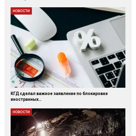
НОВОСТИ
КГД сделал важное заявление по блокировке
иностранных…
НОВОСТИ