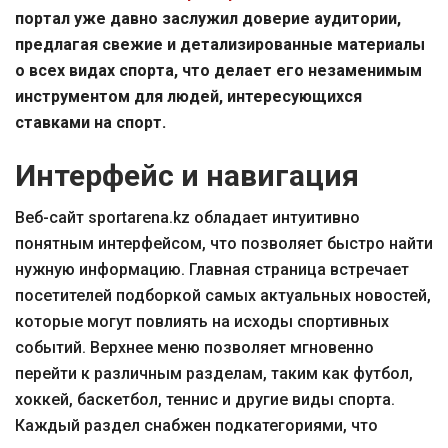
портал уже давно заслужил доверие аудитории,
предлагая свежие и детализированные материалы
о всех видах спорта, что делает его незаменимым
инструментом для людей, интересующихся
ставками на спорт.
Интерфейс и навигация
Веб-сайт sportarena.kz обладает интуитивно
понятным интерфейсом, что позволяет быстро найти
нужную информацию. Главная страница встречает
посетителей подборкой самых актуальных новостей,
которые могут повлиять на исходы спортивных
событий. Верхнее меню позволяет мгновенно
перейти к различным разделам, таким как футбол,
хоккей, баскетбол, теннис и другие виды спорта.
Каждый раздел снабжен подкатегориями, что