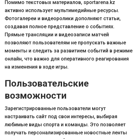
Помимо текстовых материалов, sportarena.kz
активно использует мультимедийные ресурсы.
Фотогалереи и видеоролики дополняют статьи,
создавая полное представление о событиях.
Прямые трансляции и видеозаписи матчей
позволяют пользователям не пропускать важные
моменты и следить за развитием событий в режиме
онлайн, что важно для оперативного реагирования
на изменения в ходе игры.
Пользовательские
возможности
Зарегистрированные пользователи могут
настраивать сайт под свои интересы, выбирая
любимые виды спорта и команды. Это позволяет
получать персонализированные новостные ленты