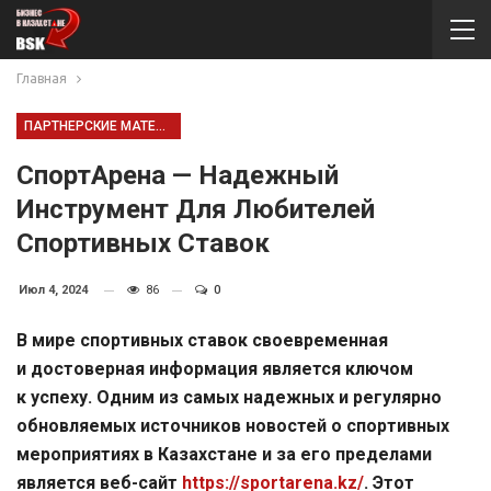
Главная
ПАРТНЕРСКИЕ МАТЕРИАЛЫ
СпортАрена — Надежный
Инструмент Для Любителей
Спортивных Ставок
Июл 4, 2024
86
0
В мире спортивных ставок своевременная
и достоверная информация является ключом
к успеху. Одним из самых надежных и регулярно
обновляемых источников новостей о спортивных
мероприятиях в Казахстане и за его пределами
является веб-сайт
https://sportarena.kz/
. Этот