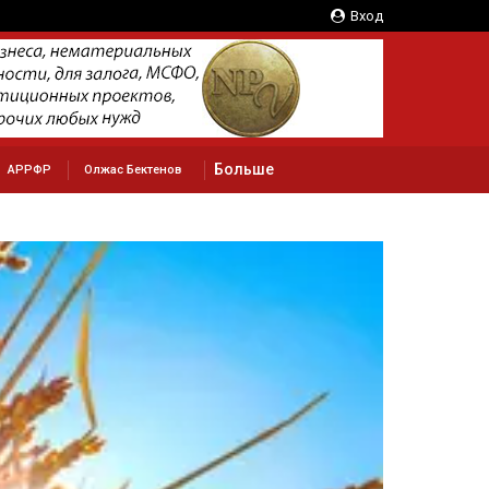
Вход
Больше
АРРФР
Олжас Бектенов