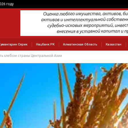
026 году
умангарин Серик
Нацбанк РК
Алматинская Область
Казахстан
ть хлебом страны Центральной Азии