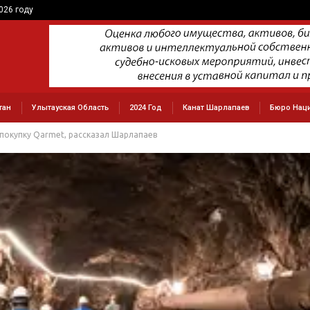
026 году
тан
Улытауская Область
2024 Год
Канат Шарлапаев
Бюро Наци
 покупку Qarmet, рассказал Шарлапаев