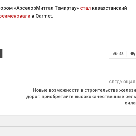
стором «АрселорМиттал Темиртау»
стал
казахстанский
реименовали
в Qarmet.
48
СЛЕДУЮЩАЯ
Новые возможности в строительстве желез
дорог: приобретайте высококачественные рел
онла