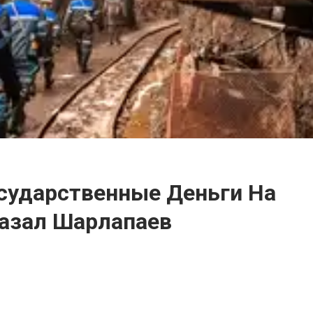
сударственные Деньги На
казал Шарлапаев