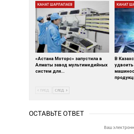
КАНАТ ШАРЛАПАЕВ
КАНАТ Ш
«Астана Моторс» запустила в
В Казах
Алматы завод мультимедийных
удвоить
систем для…
машинос
продукц
ПРЕД.
СЛЕД.
ОСТАВЬТЕ ОТВЕТ
Ваш электронн