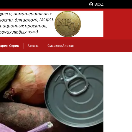
Вход
арин Серик
Астана
Смаилов Алихан