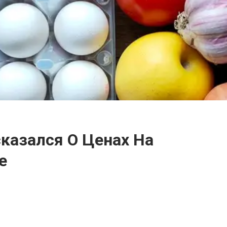
казался О Ценах На
е