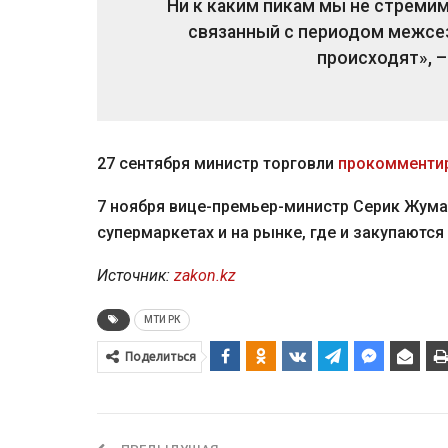
Ни к каким пикам мы не стреми
связанный с периодом межсез
происходят», 
27 сентября министр торговли
прокомменти
7 ноября вице-премьер-министр Серик Жум
супермаркетах и на рынке, где и закупаютс
Источник:
zakon.kz
МТИ РК
Поделиться