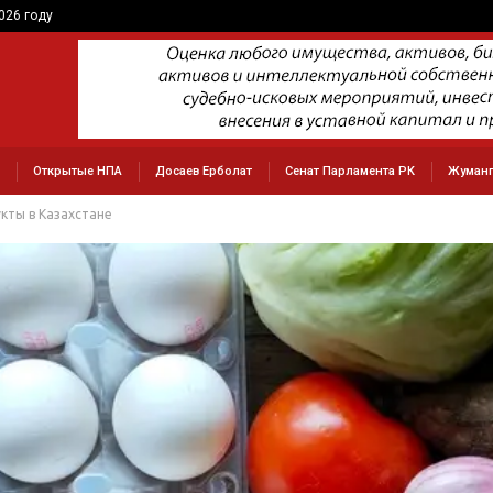
026 году
Открытые НПА
Досаев Ерболат
Сенат Парламента РК
Жуманг
кты в Казахстане