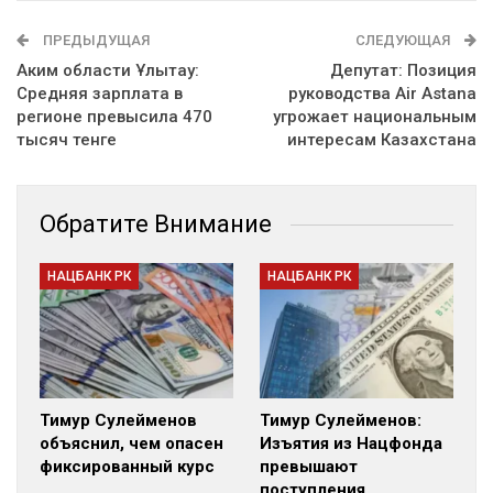
ПРЕДЫДУЩАЯ
СЛЕДУЮЩАЯ
Аким области Ұлытау:
Депутат: Позиция
Средняя зарплата в
руководства Air Astana
регионе превысила 470
угрожает национальным
тысяч тенге
интересам Казахстана
Обратите Внимание
НАЦБАНК РК
НАЦБАНК РК
Тимур Сулейменов
Тимур Сулейменов:
объяснил, чем опасен
Изъятия из Нацфонда
фиксированный курс
превышают
поступления