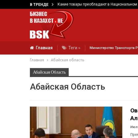
Какие товары преобладают в Национальном 
В ТРЕНДЕ
Главная
Теги »
Министерство Транспорта 
Главная
Абайская область
Абайская Область
Абайская Область
Ов
Ал
Июл 
Пре