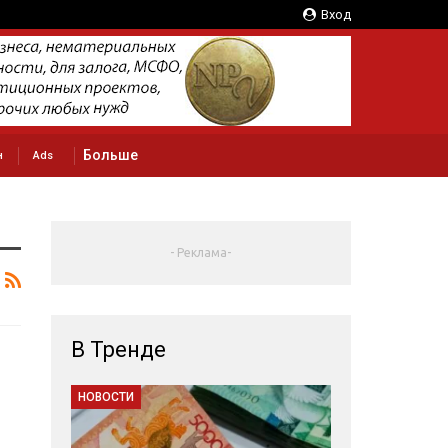
Вход
Больше
н
Ads
- Реклама-
В Тренде
НОВОСТИ