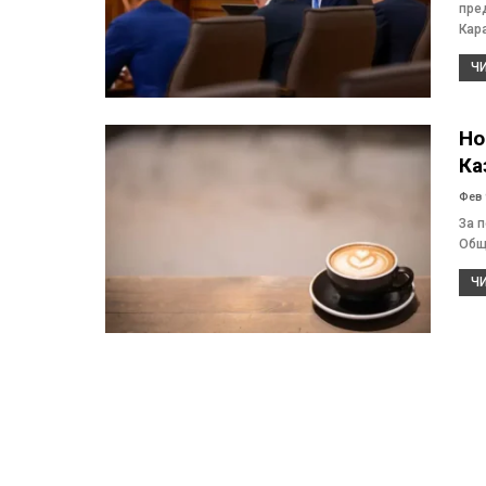
пре
Кар
ЧИ
Но
Ка
Фев 
За п
Общ
ЧИ