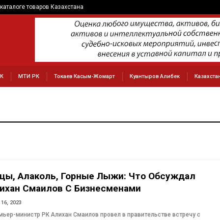
каталоге товаров Казахстана
РК
МТИ РК
Токаев Касым-Жомарт
Куантыров Алибек
Казахста
цы, Алаколь, Горные Лыжи: Что Обсуждал
ихан Смаилов С Бизнесменами
16, 2023
мьер-министр РК Алихан Смаилов провел в правительстве встречу с