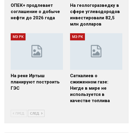
ОПЕК+ продлевает
На геологоразведку в
соглашение о добыче
сфере углеводородов
нефти до 2026 года
инвестировали 82,5
млн долларов
МЭ РК
МЭ РК
На реке Иртыш
Саткалиев о
планируют построить
сжиженном газе:
ГЭС
Нигде в мире не
используется в
качестве топлива
ПРЕД.
СЛЕД.