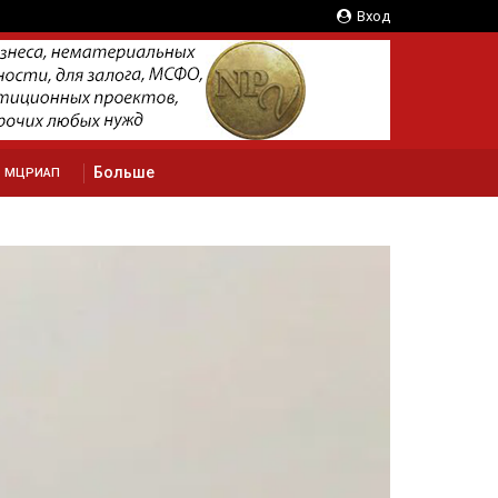
Вход
Больше
МЦРИАП