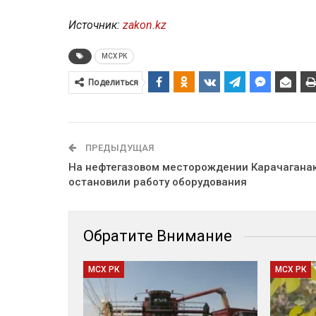
Источник:
zakon.kz
МСХ РК
Поделиться
ПРЕДЫДУЩАЯ
На нефтегазовом месторождении Карачагана
остановили работу оборудования
Обратите Внимание
МСХ РК
МСХ РК