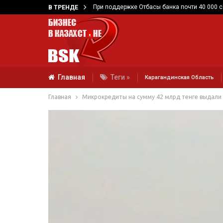
При поддержке Отбасы банка почти 40 000 
В ТРЕНДЕ
Главная
Теги »
Карагандинская Область
Главная
Микрокредиты на сумму 42 млрд тенге выдали