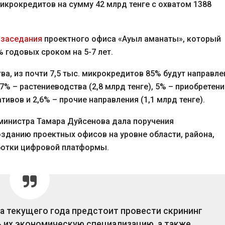
икрокредитов на сумму 42 млрд тенге с охватом 1388
о
заседания
проектного офиса «Ауыл аманаты», который
 годовых сроком на 5-7 лет.
а, из почти 7,5 тыс. микрокредитов 85% будут направл
7% – растениеводства (2,8 млрд тенге), 5% – приобретени
ивов и 2,6% – прочие направления (1,1 млрд тенге).
министра Тамара Дуйсенова дала поручения
зданию проектных офисов на уровне области, района,
аботки цифровой платформы.
а текущего года предстоит провести скрининг
ь их экономическую специализацию, а также