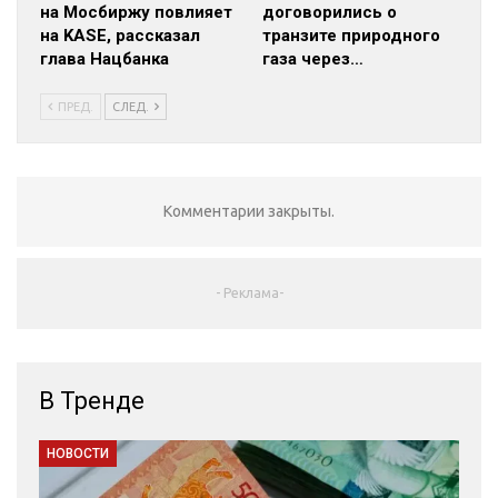
на Мосбиржу повлияет
договорились о
на KASE, рассказал
транзите природного
глава Нацбанка
газа через…
ПРЕД.
СЛЕД.
Комментарии закрыты.
- Реклама-
В Тренде
НОВОСТИ